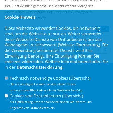
und Kunst deutlich gemacht. Der Bericht war auf Antrag des
Arbeitskreises Wissenschaft und Kunst der CSU-Fraktion im
Cookie-Hinweis
Bayerischen Landtag erfolgt.
Diese Webseite verwendet Cookies, die notwendig
MEHR...
10.06.2026
|
CSU-Fraktion im Bayerischen Landtag
sind, um die Webseite zu nutzen. Weiter verwendet
diese Webseite Dienste von Drittanbietern, um das
Webangebot zu verbessern (Website-Optmierung). Für
die Verwendung bestimmter Dienste wird Ihre
1
2
3
Einwilligung benötigt. Ihre Einwilligung können Sie
jederzeit widerrufen. Weitere Informationen finden Sie
in der
Datenschutzerklärung
.
Technisch notwendige Cookies (
Übersicht
)
Luitpoldstr. 55
96052 Bamberg
Die notwendigen Cookies werden allein für den
ordnungsgemäßen Gebrauch der Webseite benötigt.
Cookies von Drittanbietern (
Übersicht
)
Service
Zur Optimierung unserer Webseite binden wir Dienste und
Angebote von Drittanbietern ein.
Sitemap