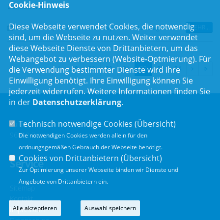
Cookie-Hinweis
Donauwörth.
Diese Webseite verwendet Cookies, die notwendig
MEHR...
07.02.2018
|
CSU-Fraktion im Bayerischen Landtag
sind, um die Webseite zu nutzen. Weiter verwendet
diese Webseite Dienste von Drittanbietern, um das
Webangebot zu verbessern (Website-Optmierung). Für
die Verwendung bestimmter Dienste wird Ihre
1
28
29
30
31
32
33
34
Einwilligung benötigt. Ihre Einwilligung können Sie
jederzeit widerrufen. Weitere Informationen finden Sie
in der
Datenschutzerklärung
.
Technisch notwendige Cookies (
Übersicht
)
Luitpoldstr. 55
96052 Bamberg
Die notwendigen Cookies werden allein für den
ordnungsgemäßen Gebrauch der Webseite benötigt.
Cookies von Drittanbietern (
Übersicht
)
Service
Zur Optimierung unserer Webseite binden wir Dienste und
Angebote von Drittanbietern ein.
Sitemap
Kontakt
Alle akzeptieren
Auswahl speichern
Impressum