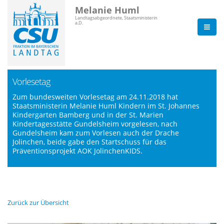
Melanie Huml
Landtagsabgeordnete, Staatsministerin
a.D.
Vorlesetag
Zum bundesweiten Vorlesetag am 24.11.2018 hat
Staatsministerin Melanie Huml Kindern im St. Johannes
Kindergarten Bamberg und in der St. Marien
Kindertagesstätte Gundelsheim vorgelesen, nach
Gundelsheim kam zum Vorlesen auch der Drache
Jolinchen, beide gabe den Startschuss für das
Präventionsprojekt AOK JolinchenKIDS.
Zurück zur Übersicht