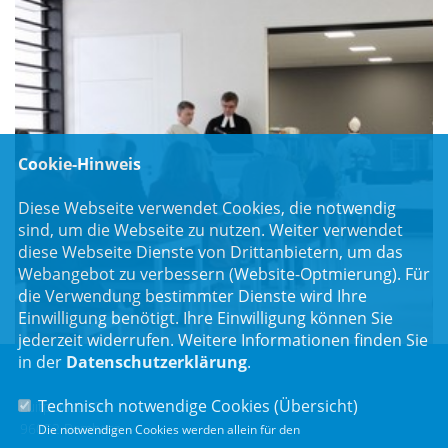
Cookie-Hinweis
Diese Webseite verwendet Cookies, die notwendig
sind, um die Webseite zu nutzen. Weiter verwendet
diese Webseite Dienste von Drittanbietern, um das
Webangebot zu verbessern (Website-Optmierung). Für
die Verwendung bestimmter Dienste wird Ihre
Einwilligung benötigt. Ihre Einwilligung können Sie
jederzeit widerrufen. Weitere Informationen finden Sie
in der
Datenschutzerklärung
.
Technisch notwendige Cookies (
Übersicht
)
Luitpoldstr. 55
96052 Bamberg
Die notwendigen Cookies werden allein für den