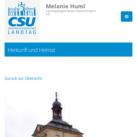
Melanie Huml
Landtagsabgeordnete, Staatsministerin
a.D.
Herkunft und Heimat
Zurück zur Übersicht