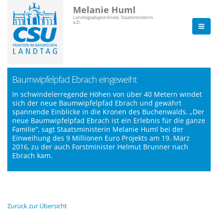
Melanie Huml
Landtagsabgeordnete, Staatsministerin
a.D.
Baumwipfelpfad Ebrach eingeweiht
In schwindelerregende Höhen von über 40 Metern windet
sich der neue Baumwipfelpfad Ebrach und gewährt
spannende Einblicke in die Kronen des Buchenwalds. „Der
neue Baumwipfelpfad Ebrach ist ein Erlebnis für die ganze
Familie“, sagt Staatsministerin Melanie Huml bei der
Einweihung des 9 Millionen Euro Projekts am 19. März
2016, zu der auch Forstminister Helmut Brunner nach
Ebrach kam.
Zurück zur Übersicht