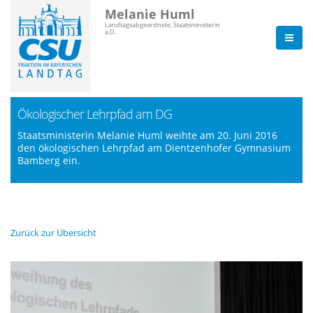
Melanie Huml
Landtagsabgeordnete, Staatsministerin
a.D.
Ökologischer Lehrpfad am DG
Staatsministerin Melanie Huml weihte am 20. Juni 2016
den ökologischen Lehrpfad am Dientzenhofer Gymnasium
Bamberg ein.
Zurück zur Übersicht