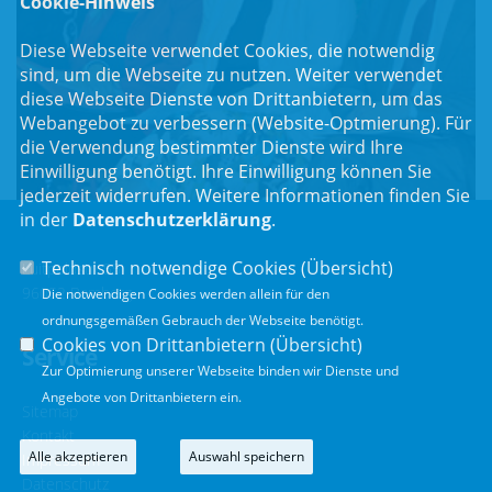
Cookie-Hinweis
Diese Webseite verwendet Cookies, die notwendig
sind, um die Webseite zu nutzen. Weiter verwendet
diese Webseite Dienste von Drittanbietern, um das
Webangebot zu verbessern (Website-Optmierung). Für
die Verwendung bestimmter Dienste wird Ihre
Einwilligung benötigt. Ihre Einwilligung können Sie
jederzeit widerrufen. Weitere Informationen finden Sie
in der
Datenschutzerklärung
.
Technisch notwendige Cookies (
Übersicht
)
Luitpoldstr. 55
96052 Bamberg
Die notwendigen Cookies werden allein für den
ordnungsgemäßen Gebrauch der Webseite benötigt.
Cookies von Drittanbietern (
Übersicht
)
Service
Zur Optimierung unserer Webseite binden wir Dienste und
Angebote von Drittanbietern ein.
Sitemap
Kontakt
Alle akzeptieren
Auswahl speichern
Impressum
Datenschutz