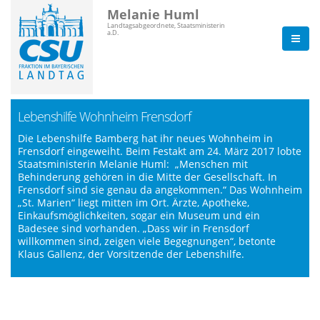
Melanie Huml
Landtagsabgeordnete, Staatsministerin
a.D.
Lebenshilfe Wohnheim Frensdorf
Die Lebenshilfe Bamberg hat ihr neues Wohnheim in
Frensdorf eingeweiht. Beim Festakt am 24. März 2017 lobte
Staatsministerin Melanie Huml: „Menschen mit
Behinderung gehören in die Mitte der Gesellschaft. In
Frensdorf sind sie genau da angekommen.“ Das Wohnheim
St. Marien“ liegt mitten im Ort. Ärzte, Apotheke,
Einkaufsmöglichkeiten, sogar ein Museum und ein
Badesee sind vorhanden. „Dass wir in Frensdorf
willkommen sind, zeigen viele Begegnungen“, betonte
Klaus Gallenz, der Vorsitzende der Lebenshilfe.