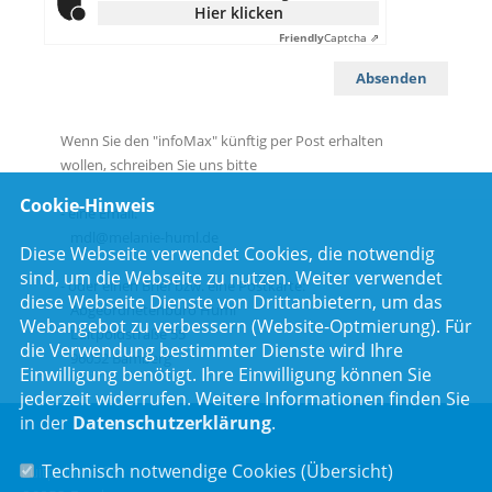
Hier klicken
Friendly
Captcha ⇗
Wenn Sie den "infoMax" künftig per Post erhalten
wollen, schreiben Sie uns bitte
Cookie-Hinweis
- eine Email:
mdl@melanie-huml.de
Diese Webseite verwendet Cookies, die notwendig
sind, um die Webseite zu nutzen. Weiter verwendet
- oder einen Brief bzw. eine Postkarte:
diese Webseite Dienste von Drittanbietern, um das
Abgeordnetenbüro Huml
Webangebot zu verbessern (Website-Optmierung). Für
Luitpoldstraße 55
die Verwendung bestimmter Dienste wird Ihre
96052 Bamberg
Einwilligung benötigt. Ihre Einwilligung können Sie
jederzeit widerrufen. Weitere Informationen finden Sie
in der
Datenschutzerklärung
.
Technisch notwendige Cookies (
Übersicht
)
Luitpoldstr. 55