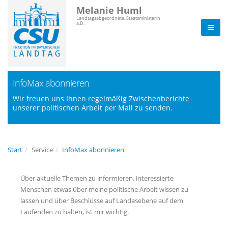
Melanie Huml
Landtagsabgeordnete, Staatsministerin
a.D.
InfoMax abonnieren
Wir freuen uns Ihnen regelmäßig Zwischenberichte
unserer politischen Arbeit per Mail zu senden.
Start
Service
InfoMax abonnieren
Über aktuelle Themen zu informieren, interessierte
Menschen etwas über meine politische Arbeit wissen zu
lassen und über Beschlüsse auf Landesebene auf dem
Laufenden zu halten, ist mir wichtig.