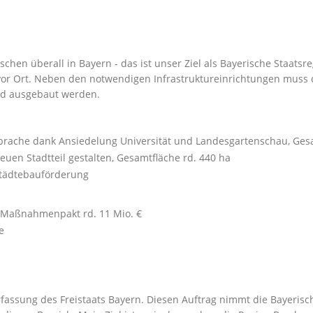
hen überall in Bayern - das ist unser Ziel als Bayerische Staatsre
vor Ort. Neben den notwendigen Infrastruktureinrichtungen muss d
nd ausgebaut werden.
ebrache dank Ansiedelung Universität und Landesgartenschau, Gesa
en Stadtteil gestalten, Gesamtfläche rd. 440 ha
Städtebauförderung
es Maßnahmenpakt rd. 11 Mio.
e
erfassung des Freistaats Bayern. Diesen Auftrag nimmt die Bayerisch