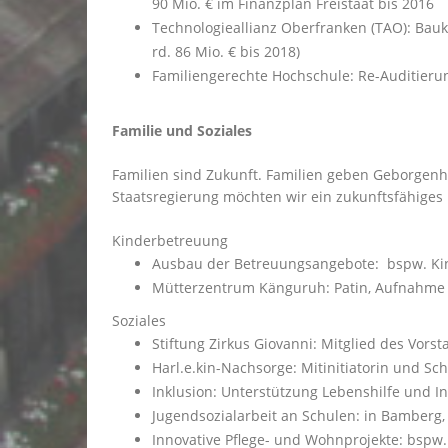
90 Mio. € im Finanzplan Freistaat bis 2016
Technologieallianz Oberfranken (TAO): Bauko
rd. 86 Mio. € bis 2018)
Familiengerechte Hochschule: Re-Auditierun
Familie und Soziales
Familien sind Zukunft. Familien geben Geborgenh
Staatsregierung möchten wir ein zukunftsfähiges u
Kinderbetreuung
Ausbau der Betreuungsangebote: bspw. Kinde
Mütterzentrum Känguruh: Patin, Aufnahm
Soziales
Stiftung Zirkus Giovanni: Mitglied des Vors
Harl.e.kin-Nachsorge: Mitinitiatorin und Sc
Inklusion: Unterstützung Lebenshilfe und 
Jugendsozialarbeit an Schulen: in Bamberg,
Innovative Pflege- und Wohnprojekte: bspw