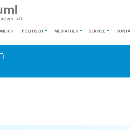
uml
isterin a.D.
ÖNLICH
POLITISCH
MEDIATHEK
SERVICE
KONT
n