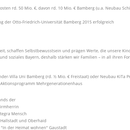
sten rd. 50 Mio. €, davon rd. 10 Mio. € Bamberg (u.a. Neubau Schi
g der Otto-Friedrich-Universität Bamberg 2015 erfolgreich
eit, schaffen Selbstbewusstsein und prägen Werte, die unsere Kin
nd soziales Bayern, deshalb stärken wir Familien – in all ihren Fo
r-Villa Uni Bamberg (rd. ½ Mio. € Freistaat) oder Neubau KiTa Prie
e Aktionsprogramm Mehrgenerationenhaus
tands der
hirmherrin
Integra Mensch
 Hallstadt und Oberhaid
. "In der Heimat wohnen" Gaustadt