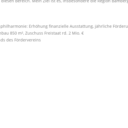
n diesen Bereich. Mein Ziel ist es, insbesondere die Region Bamberg
hilharmonie: Erhöhung finanzielle Ausstattung, jährliche Förderu
nbau 850 m², Zuschuss Freistaat rd. 2 Mio.
ds des Fördervereins