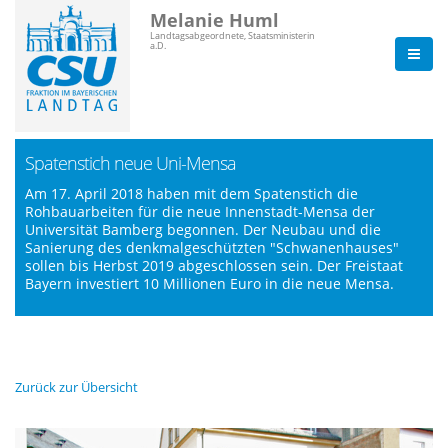
Melanie Huml
Landtagsabgeordnete, Staatsministerin
a.D.
Spatenstich neue Uni-Mensa
Am 17. April 2018 haben mit dem Spatenstich die
Rohbauarbeiten für die neue Innenstadt-Mensa der
Universität Bamberg begonnen. Der Neubau und die
Sanierung des denkmalgeschützten "Schwanenhauses"
sollen bis Herbst 2019 abgeschlossen sein. Der Freistaat
Bayern investiert 10 Millionen Euro in die neue Mensa.
Zurück zur Übersicht