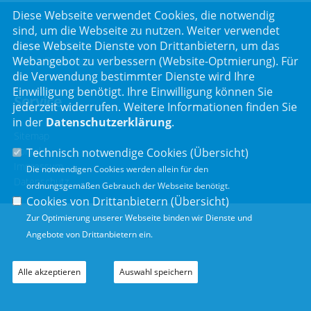
Diese Webseite verwendet Cookies, die notwendig
sind, um die Webseite zu nutzen. Weiter verwendet
diese Webseite Dienste von Drittanbietern, um das
Luitpoldstr. 55
Webangebot zu verbessern (Website-Optmierung). Für
96052 Bamberg
die Verwendung bestimmter Dienste wird Ihre
Einwilligung benötigt. Ihre Einwilligung können Sie
Service
jederzeit widerrufen. Weitere Informationen finden Sie
in der
Datenschutzerklärung
.
Sitemap
Kontakt
Technisch notwendige Cookies (
Übersicht
)
Impressum
Die notwendigen Cookies werden allein für den
Datenschutz
ordnungsgemäßen Gebrauch der Webseite benötigt.
Cookies von Drittanbietern (
Übersicht
)
Zur Optimierung unserer Webseite binden wir Dienste und
Angebote von Drittanbietern ein.
Alle akzeptieren
Auswahl speichern