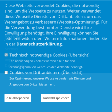
Diese Webseite verwendet Cookies, die notwendig
sind, um die Webseite zu nutzen. Weiter verwendet
diese Webseite Dienste von Drittanbietern, um das
Luitpoldstr. 55
Webangebot zu verbessern (Website-Optmierung). Für
96052 Bamberg
die Verwendung bestimmter Dienste wird Ihre
Einwilligung benötigt. Ihre Einwilligung können Sie
Service
jederzeit widerrufen. Weitere Informationen finden Sie
in der
Datenschutzerklärung
.
Sitemap
Kontakt
Technisch notwendige Cookies (
Übersicht
)
Impressum
Die notwendigen Cookies werden allein für den
Datenschutz
ordnungsgemäßen Gebrauch der Webseite benötigt.
Cookies von Drittanbietern (
Übersicht
)
Zur Optimierung unserer Webseite binden wir Dienste und
Angebote von Drittanbietern ein.
Alle akzeptieren
Auswahl speichern