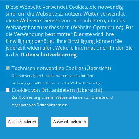
Diese Webseite verwendet Cookies, die notwendig
sind, um die Webseite zu nutzen. Weiter verwendet
diese Webseite Dienste von Drittanbietern, um das
Luitpoldstr. 55
Webangebot zu verbessern (Website-Optmierung). Für
96052 Bamberg
die Verwendung bestimmter Dienste wird Ihre
Einwilligung benötigt. Ihre Einwilligung können Sie
Service
jederzeit widerrufen. Weitere Informationen finden Sie
in der
Datenschutzerklärung
.
Sitemap
Kontakt
Technisch notwendige Cookies (
Übersicht
)
Impressum
Die notwendigen Cookies werden allein für den
Datenschutz
ordnungsgemäßen Gebrauch der Webseite benötigt.
Cookies von Drittanbietern (
Übersicht
)
Zur Optimierung unserer Webseite binden wir Dienste und
Angebote von Drittanbietern ein.
Alle akzeptieren
Auswahl speichern