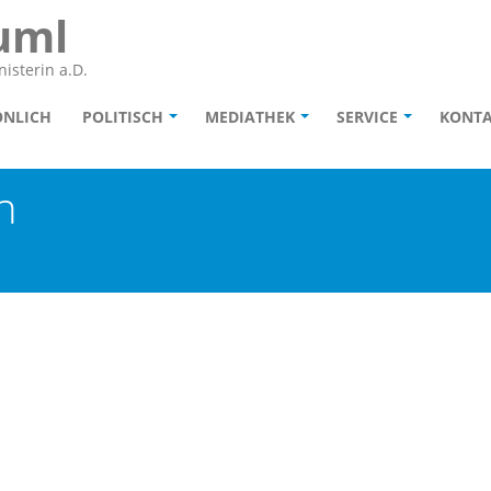
uml
isterin a.D.
ÖNLICH
POLITISCH
MEDIATHEK
SERVICE
KONT
n