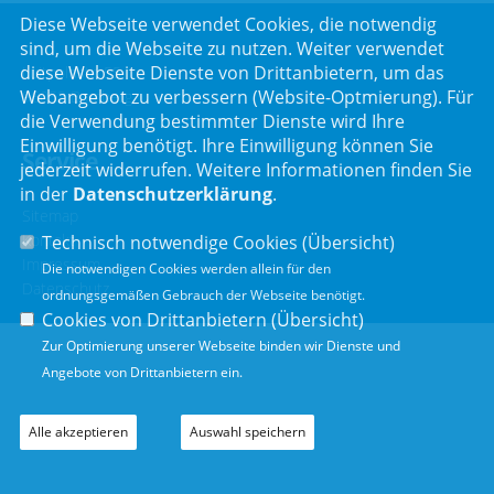
Diese Webseite verwendet Cookies, die notwendig
sind, um die Webseite zu nutzen. Weiter verwendet
diese Webseite Dienste von Drittanbietern, um das
Luitpoldstr. 55
Webangebot zu verbessern (Website-Optmierung). Für
96052 Bamberg
die Verwendung bestimmter Dienste wird Ihre
Einwilligung benötigt. Ihre Einwilligung können Sie
Service
jederzeit widerrufen. Weitere Informationen finden Sie
in der
Datenschutzerklärung
.
Sitemap
Kontakt
Technisch notwendige Cookies (
Übersicht
)
Impressum
Die notwendigen Cookies werden allein für den
Datenschutz
ordnungsgemäßen Gebrauch der Webseite benötigt.
Cookies von Drittanbietern (
Übersicht
)
Zur Optimierung unserer Webseite binden wir Dienste und
Angebote von Drittanbietern ein.
Alle akzeptieren
Auswahl speichern