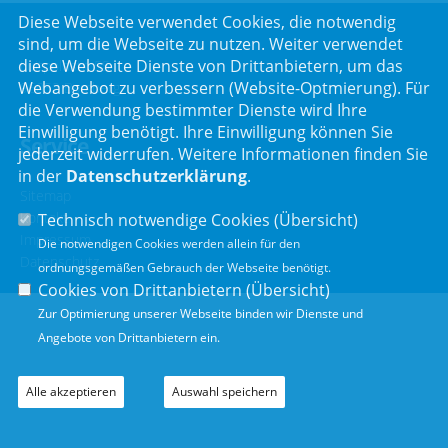
Diese Webseite verwendet Cookies, die notwendig
sind, um die Webseite zu nutzen. Weiter verwendet
diese Webseite Dienste von Drittanbietern, um das
Luitpoldstr. 55
Webangebot zu verbessern (Website-Optmierung). Für
96052 Bamberg
die Verwendung bestimmter Dienste wird Ihre
Einwilligung benötigt. Ihre Einwilligung können Sie
Service
jederzeit widerrufen. Weitere Informationen finden Sie
in der
Datenschutzerklärung
.
Sitemap
Kontakt
Technisch notwendige Cookies (
Übersicht
)
Impressum
Die notwendigen Cookies werden allein für den
Datenschutz
ordnungsgemäßen Gebrauch der Webseite benötigt.
Cookies von Drittanbietern (
Übersicht
)
Zur Optimierung unserer Webseite binden wir Dienste und
Angebote von Drittanbietern ein.
Alle akzeptieren
Auswahl speichern