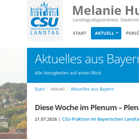
Melanie H
Landtagsabgeordnete, Staatsmin
START
AKTUELL
PERS
Aktuelles aus Bayer
Alle Neuigkeiten auf einen Blick.
Start
Aktuell
Aktuelles aus Bayern
Diese Woche im Plenum – Plenar
21.07.2026 |
CSU-Fraktion im Bayerischen Landt