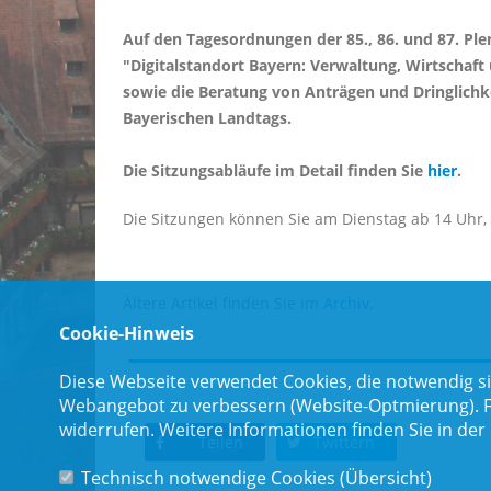
Auf den Tagesordnungen der 85., 86. und 87. Pl
"Digitalstandort Bayern: Verwaltung, Wirtschaft
sowie die Beratung von Anträgen und Dringlichk
Bayerischen Landtags.
Die Sitzungsabläufe im Detail finden Sie
hier
.
Die Sitzungen können Sie am Dienstag ab 14 Uhr
Ältere Artikel finden Sie im
Archiv
.
Cookie-Hinweis
Diese Webseite verwendet Cookies, die notwendig si
Webangebot zu verbessern (Website-Optmierung). Für
widerrufen. Weitere Informationen finden Sie in der
Teilen
Twittern
Technisch notwendige Cookies (
Übersicht
)