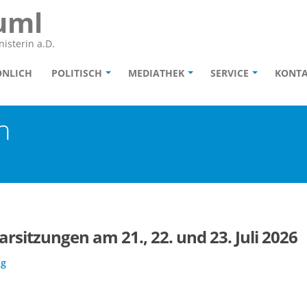
uml
isterin a.D.
ÖNLICH
POLITISCH
MEDIATHEK
SERVICE
KONT
n
sitzungen am 21., 22. und 23. Juli 2026
ag