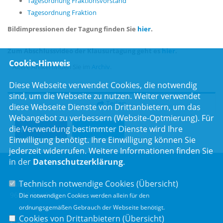
Tagesordnung Fraktionsvorstand
Tagesordnung Fraktion
Bildimpressionen der Tagung finden Sie
hier
.
Zum Abschlussvideo der Klausurtagung geht es
hier
.
Cookie-Hinweis
Ältere Artikel finden Sie im
Archiv
.
Diese Webseite verwendet Cookies, die notwendig
sind, um die Webseite zu nutzen. Weiter verwendet
Teilen
diese Webseite Dienste von Drittanbietern, um das
Webangebot zu verbessern (Website-Optmierung). Für
die Verwendung bestimmter Dienste wird Ihre
Teilen
Twittern
Einwilligung benötigt. Ihre Einwilligung können Sie
jederzeit widerrufen. Weitere Informationen finden Sie
in der
Datenschutzerklärung
.
Technisch notwendige Cookies (
Übersicht
)
Luitpoldstr. 55
96052 Bamberg
Die notwendigen Cookies werden allein für den
ordnungsgemäßen Gebrauch der Webseite benötigt.
Cookies von Drittanbietern (
Übersicht
)