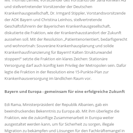
Mit Thomas Lemke, Vorsitzender des Vorstands der Sana Kliniken AG
und stellvertretender Vorsitzender der Deutschen
Krankenhausgesellschaft, Dr. Irmgard Stippler, Vorstandsvorsitzende
der AOK Bayern und Christina Leinhos, stellvertretende
Geschäftsführerin der Bayerischen Krankenhausgesellschaft,
diskutierte die Fraktion, wie der Krankenhausstandort der Zukunft
aussehen soll. Mit der Resolution „Patientenorientiert, bedarfsgerecht
und wohnortnah: Souveräne Krankenhausplanung und solide
Krankenhausfinanzierung für Bayern!! Kalten Strukturwandel
stoppen!“ setzte die Fraktion ein klares Zeichen: Stationäre
Versorgung darf auch künftig kein Privileg der Metropolen sein. Dafür
legte die Fraktion in der Resolution eine 15-Punkte-Plan zur
Krankenhausversorgung im ländlichen Raum vor.
Bayern und Europa - gemeinsam für eine erfolgreiche Zukunft
Edi Rama, Ministerpräsident der Republik Albanien, gab ein
beeindruckendes Bekenntnis zu Europa ab. Mit ihm überlegte die
Fraktion, wie die zukünftige Zusammenarbeit in Europa weiter
ausgestaltet werden kann, um für Sicherheit zu sorgen, illegale
Migration zu bekämpfen und Lösungen für den Fachkräftemangel in