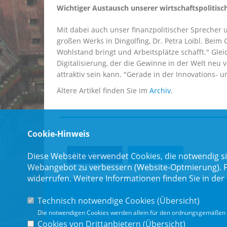
Wichtiger Austausch unserer wirtschaftspolitis
Mit dabei auch unser finanzpolitischer Sprecher
großen Werks in Dingolfing, Dr. Petra Loibl. Beim
Wohlstand bringt und Arbeitsplätze schafft." Gle
Digitalisierung, der die Gewinne in der Welt neu 
attraktiv sein kann. "Gerade in der Innovations- 
Ältere Artikel finden Sie im
Archiv
.
Cookie-Hinweis
Teilen
Twittern
Diese Webseite verwendet Cookies, die notwendig si
Webangebot zu verbessern (Website-Optmierung). Für
widerrufen. Weitere Informationen finden Sie in der
Technisch notwendige Cookies (
Übersicht
)
Luitpoldstr. 55
Die notwendigen Cookies werden allein für den ordnungsgemäßen 
96052 Bamberg
Cookies von Drittanbietern (
Übersicht
)