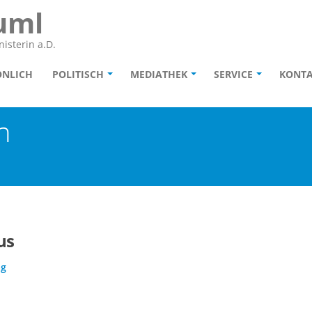
uml
isterin a.D.
ÖNLICH
POLITISCH
MEDIATHEK
SERVICE
KONT
n
us
ag