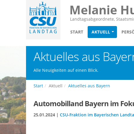
Melanie H
Landtagsabgeordnete, Staatsmin
START
AKTUELL
PERS
Aktuelles aus Bayer
Alle Neuigkeiten auf einen Blick.
Start
Aktuell
Aktuelles aus Bayern
Automobilland Bayern im Fok
25.01.2024 |
CSU-Fraktion im Bayerischen Landt