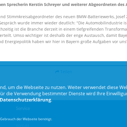
chen Sprecherin Kerstin Schreyer und weiterer Abgeordneten des 
 und Stimmkreisabgeordneter des neuen BMW-Batteriewerks, Josef 
 Gespräch wurde immer wieder deutlich: "Die Automobilindustrie is
ichzeitig ist die Branche derzeit in einem tiefgreifenden Transfo
verteilt. Umso wichtiger ist deshalb der enge Austausch, damit Ba
und Energiepolitik haben wir hier in Bayern große Aufgaben vor uns"
Teilen
nd, um die Webseite zu nutzen. Weiter verwendet diese Web
 die Verwendung bestimmter Dienste wird Ihre Einwilligung 
Datenschutzerklärung
.
Service
Gebrauch der Webseite benötigt.
Sitemap
Kontakt