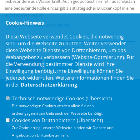
insbesondere aus Wasserkraft. Auch geopolitisch nimmt Tadschikistan
eine bedeutende Rolle ein: Es gilt als strategischer Brückenkopf in eine
aufstrebende Region.
Cookie-Hinweis
Ältere Artikel finden Sie im
Archiv
.
Diese Webseite verwendet Cookies, die notwendig
sind, um die Webseite zu nutzen. Weiter verwendet
Teilen
diese Webseite Dienste von Drittanbietern, um das
Webangebot zu verbessern (Website-Optmierung). Für
die Verwendung bestimmter Dienste wird Ihre
Teilen
Twittern
Einwilligung benötigt. Ihre Einwilligung können Sie
jederzeit widerrufen. Weitere Informationen finden Sie
in der
Datenschutzerklärung
.
Technisch notwendige Cookies (
Übersicht
)
Luitpoldstr. 55
96052 Bamberg
Die notwendigen Cookies werden allein für den
ordnungsgemäßen Gebrauch der Webseite benötigt.
Cookies von Drittanbietern (
Übersicht
)
Service
Zur Optimierung unserer Webseite binden wir Dienste und
Angebote von Drittanbietern ein.
Sitemap