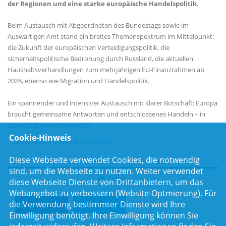
der Regionen und eine starke europäische Handelspolitik.
Beim Austausch mit Abgeordneten des Bundestags sowie im
Auswärtigen Amt stand ein breites Themenspektrum im Mittelpunkt:
die Zukunft der europäischen Verteidigungspolitik, die
sicherheitspolitische Bedrohung durch Russland, die aktuellen
Haushaltsverhandlungen zum mehrjährigen EU-Finanzrahmen ab
2028, ebenso wie Migration und Handelspolitik.
Ein spannender und intensiver Austausch mit klarer Botschaft: Europa
braucht gemeinsame Antworten und entschlossenes Handeln – in
diesen Zeiten mehr denn je!
Cookie-Hinweis
Ältere Artikel finden Sie im
Archiv
.
Diese Webseite verwendet Cookies, die notwendig
sind, um die Webseite zu nutzen. Weiter verwendet
Teilen
diese Webseite Dienste von Drittanbietern, um das
Webangebot zu verbessern (Website-Optmierung). Für
die Verwendung bestimmter Dienste wird Ihre
Teilen
Twittern
Einwilligung benötigt. Ihre Einwilligung können Sie