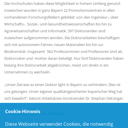
Die Hochschulen haben diese Möglichkeit in hohem Umfang genutzt.
Inzwischen wurden in ganz Bayern 22 Promotionszentren in allen
vorhandenen Forschungsfeldern gebildet: von den Ingenieur-, über
Wirtschafts-, Sozial-, und Gesundheitswissenschaften bis hin zu
Agrarwissenschaften und Informatik. 597 Doktoranden sind
inzwischen aufgenommen worden. Die Doktorarbeiten beschäftigen
sich mit autonomem Fahren, neuen Materialien bis hin zur
Biodiversität. Insgesamt 562 Professorinnen und Professoren sind als
Doktorväter und -mütter daran beteiligt. Nur fünf Doktoranden haben
bislang ihre Doktorarbeit abgebrochen, meist um direkt in ein
Unternehmen zu wechseln.
Unser Ziel war es einen Doktor light in Bayern zu verhindern. Dies ist
uns gelungen: Unser eigener qualitätsgesicherter bayerischer Weg hat
sich bewährt“, betont Arbeitskreis-Vorsitzender Dr. Stephan Oetzinger.
Cookie-Hinweis
Ältere Artikel finden Sie im
Archiv
.
Diese Webseite verwendet Cookies, die notwendig