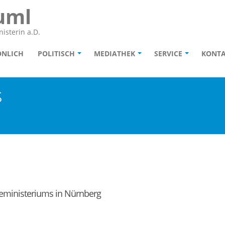
uml
isterin a.D.
ÖNLICH
POLITISCH
MEDIATHEK
SERVICE
KONT
s
geministeriums in Nürnberg