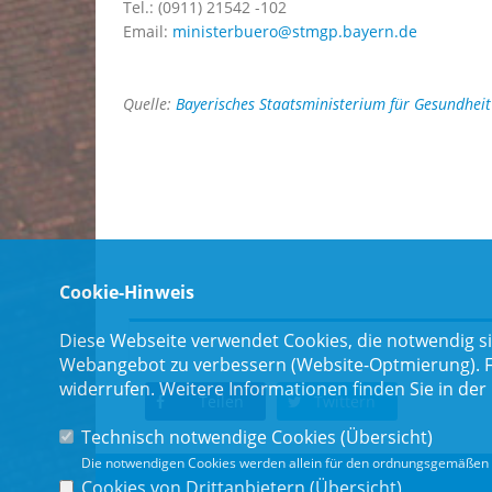
Tel.: (0911) 21542 -102
Email:
ministerbuero@stmgp.bayern.de
Quelle:
Bayerisches Staatsministerium für Gesundheit
Cookie-Hinweis
Diese Webseite verwendet Cookies, die notwendig si
Webangebot zu verbessern (Website-Optmierung). Für
widerrufen. Weitere Informationen finden Sie in der
Teilen
Twittern
Technisch notwendige Cookies (
Übersicht
)
Die notwendigen Cookies werden allein für den ordnungsgemäßen 
Cookies von Drittanbietern (
Übersicht
)