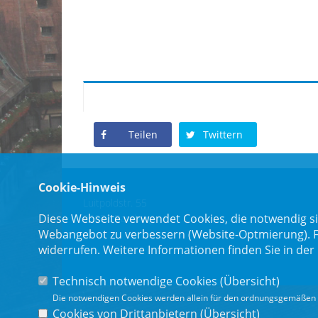
Teilen
Twittern
Cookie-Hinweis
Luitpoldstr. 55
Diese Webseite verwendet Cookies, die notwendig si
96052 Bamberg
Webangebot zu verbessern (Website-Optmierung). Für
widerrufen. Weitere Informationen finden Sie in der
Technisch notwendige Cookies (
Übersicht
)
Die notwendigen Cookies werden allein für den ordnungsgemäßen 
Cookies von Drittanbietern (
Übersicht
)