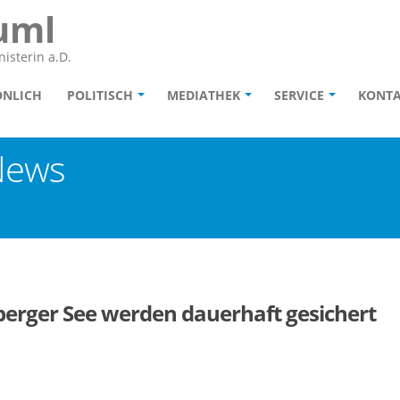
uml
isterin a.D.
ÖNLICH
POLITISCH
MEDIATHEK
SERVICE
KONT
News
erger See werden dauerhaft gesichert