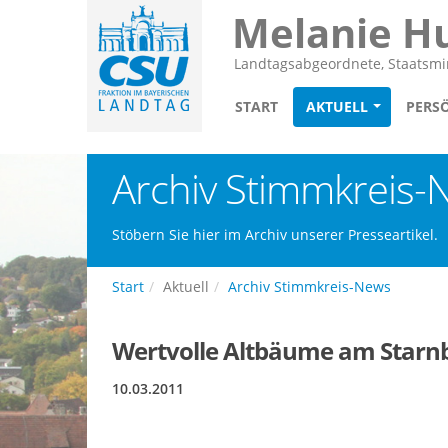
Melanie H
Landtagsabgeordnete, Staatsmin
START
AKTUELL
PERS
Archiv Stimmkreis-
Stöbern Sie hier im Archiv unserer Presseartikel.
Start
Aktuell
Archiv Stimmkreis-News
Wertvolle Altbäume am Starnb
10.03.2011