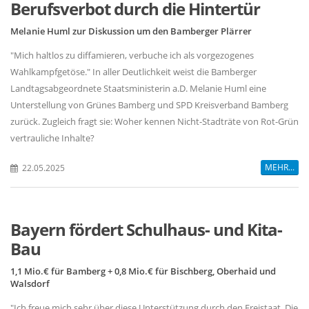
Berufsverbot durch die Hintertür
Melanie Huml zur Diskussion um den Bamberger Plärrer
"Mich haltlos zu diffamieren, verbuche ich als vorgezogenes
Wahlkampfgetöse." In aller Deutlichkeit weist die Bamberger
Landtagsabgeordnete Staatsministerin a.D. Melanie Huml eine
Unterstellung von Grünes Bamberg und SPD Kreisverband Bamberg
zurück. Zugleich fragt sie: Woher kennen Nicht-Stadträte von Rot-Grün
vertrauliche Inhalte?
MEHR...
22.05.2025
Bayern fördert Schulhaus- und Kita-
Bau
1,1 Mio.€ für Bamberg + 0,8 Mio.€ für Bischberg, Oberhaid und
Walsdorf
"Ich freue mich sehr über diese Unterstützung durch den Freistaat. Die