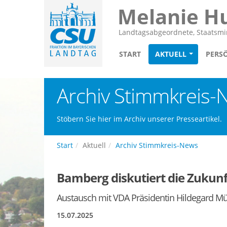
Melanie H
Landtagsabgeordnete, Staatsmin
START
AKTUELL
PERS
Archiv Stimmkreis-
Stöbern Sie hier im Archiv unserer Presseartikel.
Start
Aktuell
Archiv Stimmkreis-News
Bamberg diskutiert die Zukunf
Austausch mit VDA Präsidentin Hildegard Mü
15.07.2025