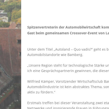
Spitzenvertreterin der Automobilwirtschaft komm
Gast beim gemeinsamen Crossover-Event von La
Unter dem Titel „Autoland – Quo vadis?“ geht es b
Automobilstandorte wie Bamberg.
Unsere Region steht für technologische Stärke un
ich eine Gesprächspartnerin gewinnen, die diesen
Wilfried Kämper, Vorsitzender Wirtschaftsclub Bam
Automobilindustrie ist kein abstraktes Thema, sond
aktiv zu fördern.“
Erstmals treffen bei dieser Veranstaltung zwei et
Netzwerke und inspirierende Frauen in Führungsp