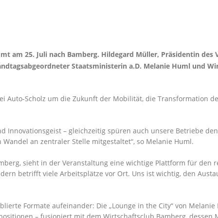
t am 25. Juli nach Bamberg. Hildegard Müller, Präsidentin des 
ndtagsabgeordneter Staatsministerin a.D. Melanie Huml und Wi
ei Auto-Scholz um die Zukunft der Mobilität, die Transformation de
d Innovationsgeist – gleichzeitig spüren auch unsere Betriebe de
 Wandel an zentraler Stelle mitgestaltet“, so Melanie Huml.
berg, sieht in der Veranstaltung eine wichtige Plattform für den 
ern betrifft viele Arbeitsplätze vor Ort. Uns ist wichtig, den Austa
ablierte Formate aufeinander: Die „Lounge in the City“ von Melanie
ositionen – fusioniert mit dem Wirtschaftsclub Bamberg, dessen 