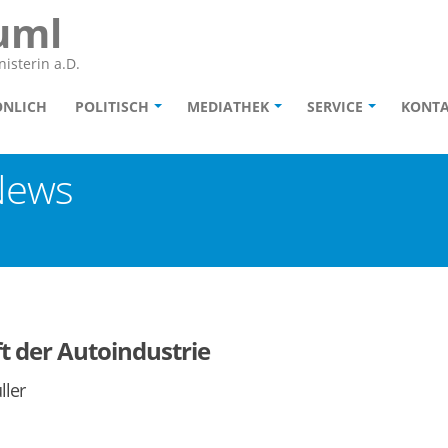
uml
isterin a.D.
ÖNLICH
POLITISCH
MEDIATHEK
SERVICE
KONT
News
t der Autoindustrie
ller