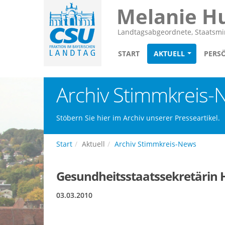
Melanie H
Landtagsabgeordnete, Staatsmin
START
AKTUELL
PERS
Archiv Stimmkreis-
Stöbern Sie hier im Archiv unserer Presseartikel.
Start
Aktuell
Archiv Stimmkreis-News
Gesundheitsstaatssekretärin 
03.03.2010