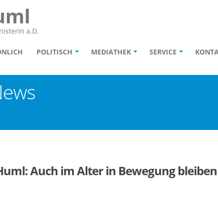
uml
isterin a.D.
ÖNLICH
POLITISCH
MEDIATHEK
SERVICE
KONT
News
Huml: Auch im Alter in Bewegung bleiben