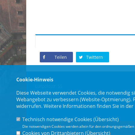
Teilen
Twittern
Cookie-Hinweis
Luitpoldstr. 55
Diese Webseite verwendet Cookies, die notwendig si
96052 Bamberg
Webangebot zu verbessern (Website-Optmierung). Für
widerrufen. Weitere Informationen finden Sie in der
Technisch notwendige Cookies (
Übersicht
)
Die notwendigen Cookies werden allein für den ordnungsgemäßen 
Cookies von Drittanbietern (
Übersicht
)