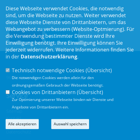
Diese Webseite verwendet Cookies, die notwendig
sind, um die Webseite zu nutzen. Weiter verwendet
Teilen
diese Webseite Dienste von Drittanbietern, um das
Webangebot zu verbessern (Website-Optmierung). Für
die Verwendung bestimmter Dienste wird Ihre
Teilen
Twittern
Einwilligung benötigt. Ihre Einwilligung können Sie
jederzeit widerrufen. Weitere Informationen finden Sie
in der
Datenschutzerklärung
.
Technisch notwendige Cookies (
Übersicht
)
Luitpoldstr. 55
96052 Bamberg
Die notwendigen Cookies werden allein für den
ordnungsgemäßen Gebrauch der Webseite benötigt.
Cookies von Drittanbietern (
Übersicht
)
Service
Zur Optimierung unserer Webseite binden wir Dienste und
Angebote von Drittanbietern ein.
Sitemap
Kontakt
Alle akzeptieren
Auswahl speichern
Impressum
Datenschutz