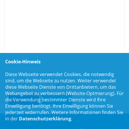
der Bewältigung dieser Herausforderung zu unterstützen.“
Die verbilligte Abgabe unter dem Verkehrswert bedeute eine spürbare
Erleichterung für die betroffenen Kommunen bei der Schaffung
bezahlbaren Wohnraums oder anderer Vorhaben im
Gemeinwohlinteresse, so Huml.
Das Gesamtvolumen ist auf bis zu 100 Millionen Euro für die nächsten
vier Jahre beziffert. Die Ministerin sagte dazu: „Das ist ein wichtiger
erster Schritt, ich würde mich aber freuen, wenn der Bund die Mittel
Cookie-Hinweis
noch aufstockt.“
Diese Webseite verwendet Cookies, die notwendig
sind, um die Webseite zu nutzen. Weiter verwendet
Teilen
diese Webseite Dienste von Drittanbietern, um das
Webangebot zu verbessern (Website-Optmierung). Für
die Verwendung bestimmter Dienste wird Ihre
Teilen
Twittern
Einwilligung benötigt. Ihre Einwilligung können Sie
jederzeit widerrufen. Weitere Informationen finden Sie
in der
Datenschutzerklärung
.