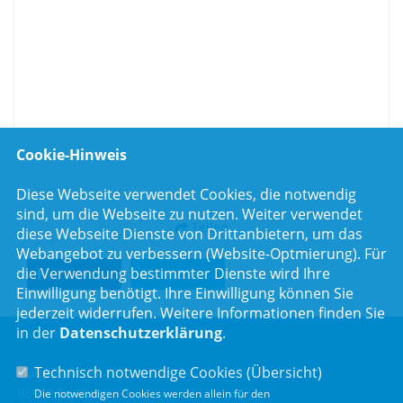
Gesundheitsstaatssekretärin Melanie Huml im Klinikum am
Bruderwald in Bamberg überzeugt. „Mit relativ geringen
finanziellen Mitteln, konnten wir hier deutliche
Verbesserungen erzielen“, so Huml.
Die neugestaltete Station 10 soll anderen Krankenhäusern als Vorbild
dienen, daher haben wir die Umbaumaßnahmen finanziell gefördert.“
Das Foto zeigt (von links) Chefarzt Prof. Dr. Peter Rieckmann,
Cookie-Hinweis
Gesundheitsstaatssekretärin Melanie Huml, die Leiterin des
Forschungsprojektes Architektin Dr. Birgit Dietz und Pflegedirektorin
Diese Webseite verwendet Cookies, die notwendig
Brigitte Hollstein im Gespräch mit einer Patientin.
sind, um die Webseite zu nutzen. Weiter verwendet
Teilen
diese Webseite Dienste von Drittanbietern, um das
Webangebot zu verbessern (Website-Optmierung). Für
die Verwendung bestimmter Dienste wird Ihre
Teilen
Twittern
Einwilligung benötigt. Ihre Einwilligung können Sie
jederzeit widerrufen. Weitere Informationen finden Sie
in der
Datenschutzerklärung
.
Technisch notwendige Cookies (
Übersicht
)
Luitpoldstr. 55
96052 Bamberg
Die notwendigen Cookies werden allein für den