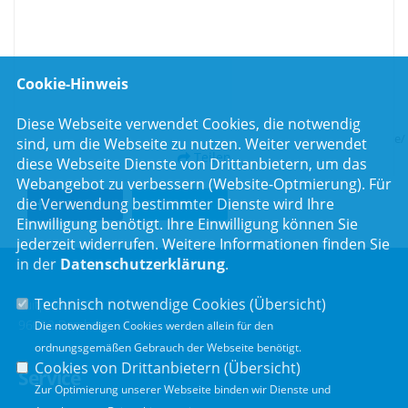
Oberfranken ist Lichtenfels neu aufgenommen worden", berichtet
Huml.
Cookie-Hinweis
Die Übersicht der Programmkommunen finden Sie im Internet unter:
Diese Webseite verwendet Cookies, die notwendig
http://www.stmi.bayern.de/bauern/staedtebaufoerderung/programme/
sind, um die Webseite zu nutzen. Weiter verwendet
Teilen
diese Webseite Dienste von Drittanbietern, um das
Webangebot zu verbessern (Website-Optmierung). Für
die Verwendung bestimmter Dienste wird Ihre
Teilen
Twittern
Einwilligung benötigt. Ihre Einwilligung können Sie
jederzeit widerrufen. Weitere Informationen finden Sie
in der
Datenschutzerklärung
.
Technisch notwendige Cookies (
Übersicht
)
Luitpoldstr. 55
96052 Bamberg
Die notwendigen Cookies werden allein für den
ordnungsgemäßen Gebrauch der Webseite benötigt.
Cookies von Drittanbietern (
Übersicht
)
Service
Zur Optimierung unserer Webseite binden wir Dienste und