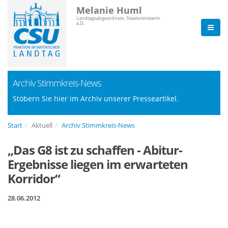
Melanie Huml
Landtagsabgeordnete, Staatsministerin
a.D.
Archiv Stimmkreis-News
Stöbern Sie hier im Archiv unserer Presseartikel.
Start
Aktuell
Archiv Stimmkreis-News
Das G8 ist zu schaffen - Abitur-
Ergebnisse liegen im erwarteten
Korridor“
28.06.2012