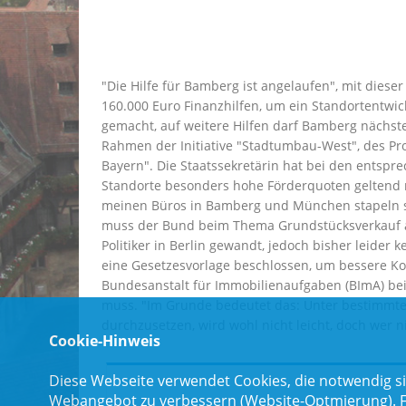
"Die Hilfe für Bamberg ist angelaufen", mit dies
160.000 Euro Finanzhilfen, um ein Standortentwi
gemacht, auf weitere Hilfen darf Bamberg nächste
Rahmen der Initiative "Stadtumbau-West", des Pr
Bayern". Die Staatssekretärin hat bei den entsp
Standorte besonders hohe Förderquoten geltend 
meinen Büros in Bamberg und München stapeln s
muss der Bund beim Thema Grundstücksverkauf an
Politiker in Berlin gewandt, jedoch bisher leider
eine Gesetzesvorlage beschlossen, um bessere Kon
Bundesanstalt für Immobilienaufgaben (BImA) bei 
muss. "Im Grunde bedeutet das: Unter bestimmten
durchzusetzen, wird wohl nicht leicht, doch wer n
Cookie-Hinweis
Diese Webseite verwendet Cookies, die notwendig si
Webangebot zu verbessern (Website-Optmierung). Für