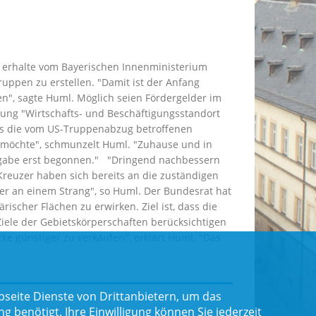
dt erhalte vom Bayerischen Innenministerium
uppen zu erstellen. "Damit ist der Anfang
en", sagte Huml. Möglich seien Fördergelder im
ung "Wirtschafts- und Beschäftigungsstandort
ass die vom US-Truppenabzug betroffenen
 möchte", schmunzelt Huml. "Zuhause und in
fgabe erst begonnen." "Dringend nachbessern
euzer haben sich bereits an die zuständigen
nder an einem Strang", so Huml. Der Bundesrat hat
scher Flächen zu erwirken. Ziel ist, dass die
iele der Gebietskörperschaften berücksichtigen
 günstiger zu verkaufen", erklärt Huml. "Das
seite Dienste von Drittanbietern, um das
benötigt. Ihre Einwilligung können Sie jederzeit