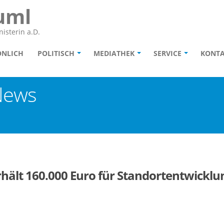
uml
isterin a.D.
ÖNLICH
POLITISCH
MEDIATHEK
SERVICE
KONT
News
ält 160.000 Euro für Standortentwickl