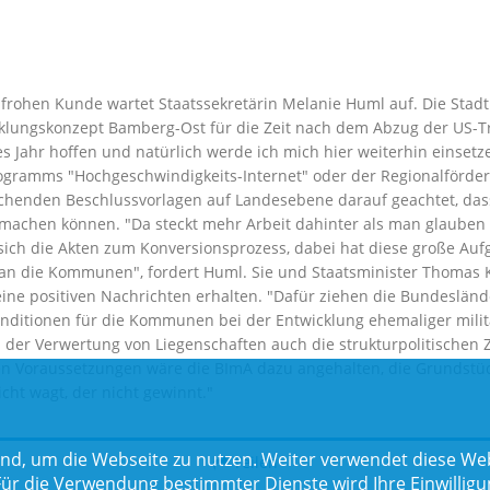
er frohen Kunde wartet Staatssekretärin Melanie Huml auf. Die Sta
cklungskonzept Bamberg-Ost für die Zeit nach dem Abzug der US-Tr
s Jahr hoffen und natürlich werde ich mich hier weiterhin einsetz
ogramms "Hochgeschwindigkeits-Internet" oder der Regionalförder
rechenden Beschlussvorlagen auf Landesebene darauf geachtet, d
machen können. "Da steckt mehr Arbeit dahinter als man glauben
ich die Akten zum Konversionsprozess, dabei hat diese große Au
 die Kommunen", fordert Huml. Sie und Staatsminister Thomas Kr
 keine positiven Nachrichten erhalten. "Dafür ziehen die Bundeslä
ditionen für die Kommunen bei der Entwicklung ehemaliger militäri
der Verwertung von Liegenschaften auch die strukturpolitischen Z
 Voraussetzungen wäre die BImA dazu angehalten, die Grundstücke
icht wagt, der nicht gewinnt."
nd, um die Webseite zu nutzen. Weiter verwendet diese Web
Teilen
 die Verwendung bestimmter Dienste wird Ihre Einwilligung 