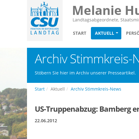
Melanie H
Landtagsabgeordnete, Staatsmin
START
AKTUELL
PERS
Archiv Stimmkreis-
Stöbern Sie hier im Archiv unserer Presseartikel.
Start
Aktuell
Archiv Stimmkreis-News
US-Truppenabzug: Bamberg erh
22.06.2012