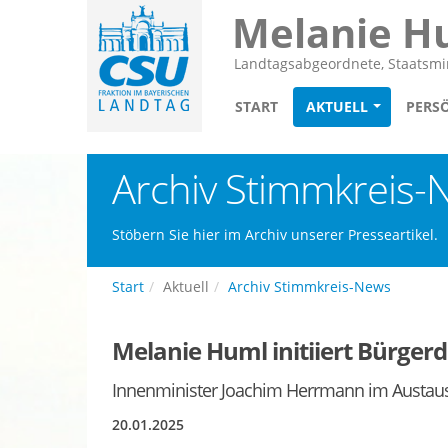
Melanie H
Landtagsabgeordnete, Staatsmin
START
AKTUELL
PERS
Archiv Stimmkreis-
Stöbern Sie hier im Archiv unserer Presseartikel.
Start
Aktuell
Archiv Stimmkreis-News
Melanie Huml initiiert Bürge
Innenminister Joachim Herrmann im Austaus
20.01.2025