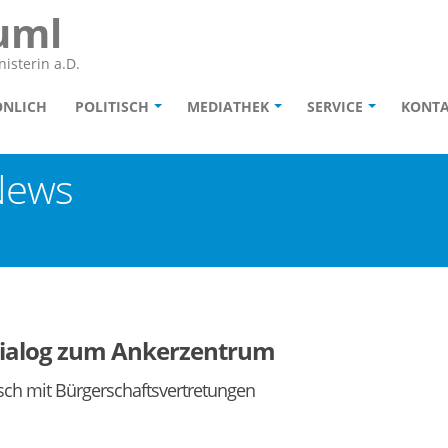
uml
isterin a.D.
ÖNLICH
POLITISCH
MEDIATHEK
SERVICE
KONT
News
rdialog zum Ankerzentrum
ch mit Bürgerschaftsvertretungen