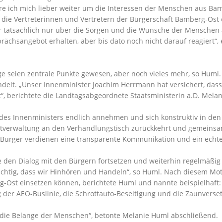
e ich mich lieber weiter um die Interessen der Menschen aus Bam
 die Vertreterinnen und Vertretern der Bürgerschaft Bamberg-Ost
 wir tatsächlich nur über die Sorgen und die Wünsche der Mensc
prächsangebot erhalten, aber bis dato noch nicht darauf reagiert“,
e seien zentrale Punkte gewesen, aber noch vieles mehr, so Huml
elt. „Unser Innenminister Joachim Herrmann hat versichert, dass 
 berichtete die Landtagsabgeordnete Staatsministerin a.D. Melan
 Innenministers endlich annehmen und sich konstruktiv in den Di
tadtverwaltung an den Verhandlungstisch zurückkehrt und gemeins
Bürger verdienen eine transparente Kommunikation und ein echte
e den Dialog mit den Bürgern fortsetzen und weiterhin regelmäßig 
chtig, dass wir Hinhören und Handeln“, so Huml. Nach diesem Mott
erg-Ost einsetzen können, berichtete Huml und nannte beispielhaf
 der AEO-Buslinie, die Schrottauto-Beseitigung und die Zaunverset
die Belange der Menschen“, betonte Melanie Huml abschließend.