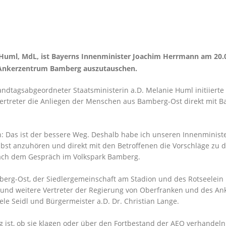
ie Huml, MdL, ist Bayerns Innenminister Joachim Herrmann am 2
 Ankerzentrum Bamberg auszutauschen.
andtagsabgeordneter Staatsministerin a.D. Melanie Huml initiierte
vertreter die Anliegen der Menschen aus Bamberg-Ost direkt mit 
: Das ist der bessere Weg. Deshalb habe ich unseren Innenminist
t anzuhören und direkt mit den Betroffenen die Vorschläge zu di
nach dem Gespräch im Volkspark Bamberg.
erg-Ost, der Siedlergemeinschaft am Stadion und des Rotseelein Be
 und weitere Vertreter der Regierung von Oberfranken und des A
ele Seidl und Bürgermeister a.D. Dr. Christian Lange.
ist, ob sie klagen oder über den Fortbestand der AEO verhandeln