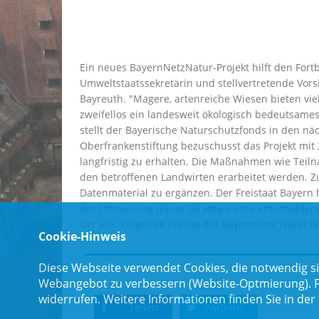
Ein neues BayernNetzNatur-Projekt hilft den For
Umweltstaatssekretärin und stellvertretende Vors
Bayreuth. "Magere, artenreiche Wiesen bieten vie
zweifellos ein landesweit ökologisch bedeutsames
stellt der Bayerische Naturschutzfonds in den nä
Oberfrankenstiftung bezuschusst das Projekt mit 2
langfristig zu erhalten. Die Maßnahmen wie Teil
den betroffenen Landwirten erarbeitet werden. Z
Datenmaterial zu ergänzen. Der Freistaat Bayern 
der Umsetzung dieser Strategie eine entscheiden
Ort aus. Oberstes Prinzip bei BayernNetz Natur is
Cookie-Hinweis
Diese Webseite verwendet Cookies, die notwendig si
Webangebot zu verbessern (Website-Optmierung). Für
widerrufen. Weitere Informationen finden Sie in der
Teilen
Twittern