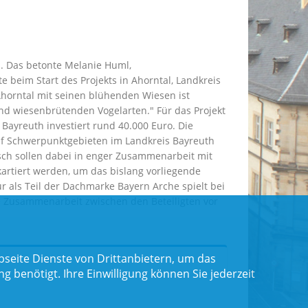
n. Das betonte Melanie Huml,
 beim Start des Projekts in Ahorntal, Landkreis
Ahorntal mit seinen blühenden Wiesen ist
und wiesenbrütenden Vogelarten." Für das Projekt
Bayreuth investiert rund 40.000 Euro. Die
fünf Schwerpunktgebieten im Landkreis Bayreuth
sch sollen dabei in enger Zusammenarbeit mit
artiert werden, um das bislang vorliegende
r als Teil der Dachmarke Bayern Arche spielt bei
e Zusammenarbeit zwischen den Beteiligten vor
seite Dienste von Drittanbietern, um das
benötigt. Ihre Einwilligung können Sie jederzeit