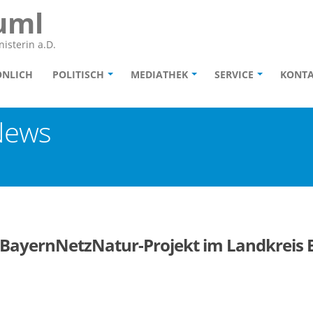
uml
isterin a.D.
ÖNLICH
POLITISCH
MEDIATHEK
SERVICE
KONT
News
t BayernNetzNatur-Projekt im Landkreis