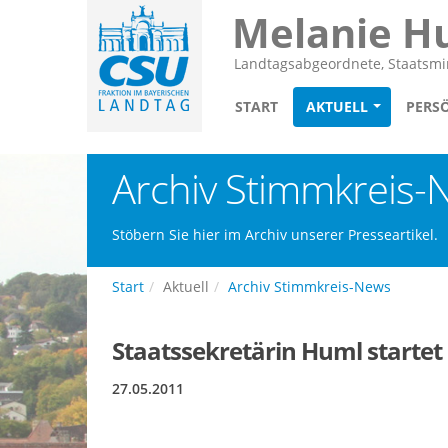
Melanie H
Landtagsabgeordnete, Staatsmin
START
AKTUELL
PERS
Archiv Stimmkreis-
Stöbern Sie hier im Archiv unserer Presseartikel.
Start
Aktuell
Archiv Stimmkreis-News
Staatssekretärin Huml starte
27.05.2011