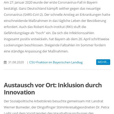
Am 27. Januar 2020 wurde der erste Coronavirus-Fall in Bayern
bestätigt. Ganz Deutschland kämpft seither gegen das neuartige
Coronavirus (SARS-CoV-2). Der schnelle Anstieg an Erkrankungen hatte
einschneidende Maßnahmen in das tägliche Leben der Bevölkerung
erfordert. Auch das Robert-Koch-Institut (RKI) stuft die
Gefährdungslage als "hoch" ein. Da sich die Infektionszahlen
insgesamt positiv entwickeln, hat Bayern ab dem 20. April schrittweise
Lockerungen beschlossen. Steigende Fallzahlen im Sommer fordern
eine ständige Anpassung der Maßnahmen.
MEHR...
31.08.2020
|
CSU-Fraktion im Bayerischen Landtag
Austausch vor Ort: Inklusion durch
Innovation
Der Sozialpolitische Arbeitskreis besuchte gemeinsam mit Landrat
Werner Bumeder, der Dingolfinger Stimmkreisabgeordneten Dr. Petra
Loibl und dem Vorsitzenden des Haushaltsausschusses des