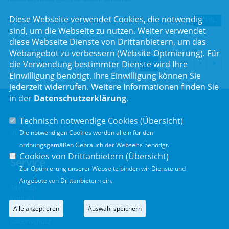
Diese Webseite verwendet Cookies, die notwendig
MEHR...
26.06.2020
|
CSU-Fraktion im Bayerischen Landtag
sind, um die Webseite zu nutzen. Weiter verwendet
diese Webseite Dienste von Drittanbietern, um das
Webangebot zu verbessern (Website-Optmierung). Für
die Verwendung bestimmter Dienste wird Ihre
1
20
21
22
23
24
25
26
Einwilligung benötigt. Ihre Einwilligung können Sie
jederzeit widerrufen. Weitere Informationen finden Sie
in der
Datenschutzerklärung
.
Technisch notwendige Cookies (
Übersicht
)
Luitpoldstr. 55
96052 Bamberg
Die notwendigen Cookies werden allein für den
ordnungsgemäßen Gebrauch der Webseite benötigt.
Cookies von Drittanbietern (
Übersicht
)
Service
Zur Optimierung unserer Webseite binden wir Dienste und
Angebote von Drittanbietern ein.
Sitemap
Kontakt
Alle akzeptieren
Auswahl speichern
Impressum
Datenschutz