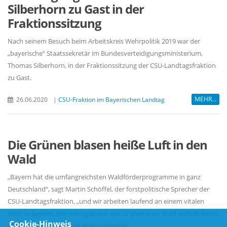
Silberhorn zu Gast in der
Fraktionssitzung
Nach seinem Besuch beim Arbeitskreis Wehrpolitik 2019 war der
bayerische“ Staatssekretär im Bundesverteidigungsministerium,
Thomas Silberhorn, in der Fraktionssitzung der CSU-Landtagsfraktion
zu Gast.
MEHR...
26.06.2020
|
CSU-Fraktion im Bayerischen Landtag
Die Grünen blasen heiße Luft in den
Wald
Bayern hat die umfangreichsten Waldförderprogramme in ganz
Deutschland“, sagt Martin Schöffel, der forstpolitische Sprecher der
CSU-Landtagsfraktion, „und wir arbeiten laufend an einem vitalen
Wald in Bayern. Das Antragspaket der Grünen zum Wald enthält leider
Cookie-Hinweis
nichts als heiße Luft“, so Martin Schöffel.